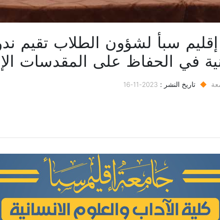
 إقليم سبأ لشؤون الطلاب تقيم ندو
ية في الحفاظ على المقدسات الإس
عة
◆
تاريخ النشر :
2023-11-16