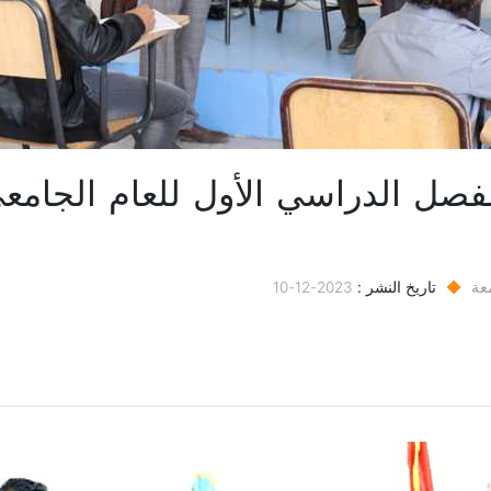
عة
◆
تاريخ النشر :
2023-12-10