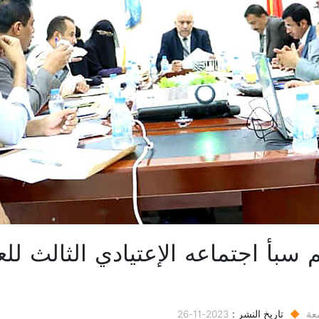
سبأ اجتماعه الإعتيادي الثالث للع
عة
◆
تاريخ النشر :
2023-11-26