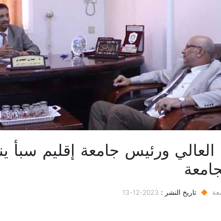
 العالي ورئيس جامعة إقليم سبأ ي
جامعة
عة
◆
تاريخ النشر :
2023-12-13